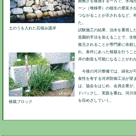
困難さを痛感する一方で、水域
ーン（堆移帯）の植生の豊富さ
つながることが示されるなど、
た。
土のうを入れた石積み護岸
試験施工の結果、治水を重視し
造園的手法を加えることで、生
復元されることが専門家に依頼
れ、条件にあった植栽を行うこ
岸の創造も可能になることがわ
今後の河川整備では、緑化が可
食性を有する河岸防御工法が望
は、協会をはじめ、会員企業が
ドバックし、実践を重ね、河川
を目めざしていく。
植栽ブロック