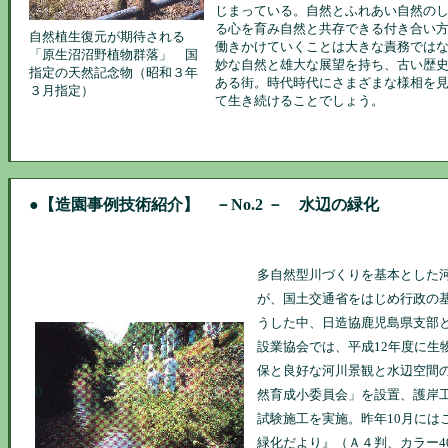
じまっている。自然とふれあい自然の
る心を育み自然と共存できる付き合い
自然植生復元が期待される
働きかけていくことは大きな責務では
「原生沼沼野植物群落」 国
妙な自然と雄大な展望を持ち、古い歴
指定の天然記念物（昭和３年
ある街。時代時代にさまざまな様相を
３月指定）
て生き続けることでしょう。
●
【造園事例技術紹介】
－No.2 － 水辺の緑化
多自然型川づくりを基本とした
が、国土交通省をはじめ行政の
うした中、日造協鹿児島県支部
設業協会では、平成12年度に生
保と良好な河川景観と水辺空間
然育成小委員会」を設置、護岸
試験施工を実施。昨年10月には
緑化だより』（Ａ４判、カラー4