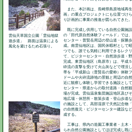
また、本計画は、長崎県島原地域再生
画」の重点プロジェクトにも位置づけ
り計画的に事業の推進が図られてきた
既に完成し供用している自然公園施設
の「田代原自然体験フィールド」では
雲仙天草国立公園「雲仙地獄
センター・普賢岳周辺の登山道・探勝
遊歩道」 路面は温泉による
成。南雲仙地区は、国民休暇村として昭
風化を避けるため石張り。
つでも、誰でも気軽に利用できるレク
て、ビジターセンター・自然游歩道・
完成。東雲仙地区（島原市）は、平成
砕流の直撃を受けて火山灰などで埋没
帯を「平成新山（普賢岳の愛称）体験
ドームや火砕流跡地の景観と周辺の自
近に観察し体験し学習できる施設とし
センター・県道からの取付道路・自然
場が完成。雲仙温泉集団施設地区及び
地広場・休憩所・散策歩道・登山歩道
の施設として、高部湿原で天然記念物
の自然復元・ビジターセンター建設な
成する。
工事は、県内の造園工事業者・土木・
られ自然公園施設としてほぼ完成し既