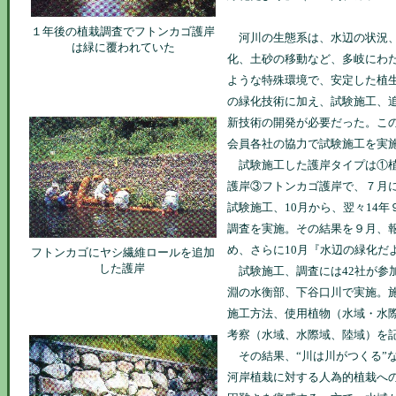
１年後の植栽調査でフトンカゴ護岸
河川の生態系は、水辺の状況、
は緑に覆われていた
化、土砂の移動など、多岐にわ
ような特殊環境で、安定した植
の緑化技術に加え、試験施工、
新技術の開発が必要だった。この
会員各社の協力で試験施工を実
試験施工した護岸タイプは①植
護岸③フトンカゴ護岸で、７月
試験施工、10月から、翌々14
調査を実施。その結果を９月、
め、さらに10月『水辺の緑化だ
フトンカゴにヤシ繊維ロールを追加
した護岸
試験施工、調査には42社が参
淵の水衡部、下谷口川で実施。
施工方法、使用植物（水域・水
考察（水域、水際域、陸域）を
その結果、“川は川がつくる”
河岸植栽に対する人為的植栽へ