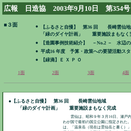
広報 日造協 2003年9月10日 第354号
■３面
●
【ふるさと自慢】
第36 回 長崎雲仙地
「緑のダイヤ計画」 重要施設まもなく
●
【造園事例技術紹介】
－No.2 － 水辺
●
平成16 年度 予算・政策への要望活動ス
●
【緑滴】Ｅ Ｘ Ｐ Ｏ
1面
2面
3面
4面
●
【ふるさと自慢】
第36 回 長崎雲仙地域
「緑のダイヤ計画」 重要施設まもなく完成
雲仙は、昭和９年３月16日、瀬戸内
わが国で最初の国立公園に指定された
は、「温泉岳（現在は雲仙岳と書く）