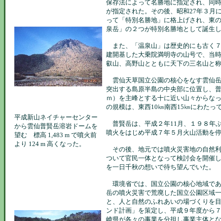
保存法によって名勝地に指定され、同
が指定された。その後、昭和27年３月
って「特別名勝地」に格上げされ、東
泉岳」の２つが特別名勝地として誕生
また、「温泉山」は歴史的にも古く７
建開基した大乗院満明寺の山号で、当
叡山、高野山とともに天下の三名山と
雲仙天草国立公園の核心をなす雲仙岳
突出する島原半島の中央部に位置し、
ｍ）を主峰とする十に近い山々からな
の規模は、東西10㎞南西15㎞にわたっ
平成新山ネイチャーセンター
普賢岳は、平成２年11月、１９８年
から雲仙普賢岳溶岩ドームを
噴火をはじめ平成７年５月火山活動を
望む 標高 1,483 m で噴火前
より 124 m 高くなった。
その後、地元では噴火災害地の自然利
ついて官民一体となって検討会を開催
を一日千秋の想いで待ち望んでいた。
環境省では、国立公園の核心地域であ
岳の噴火災害で荒廃した国立公園区域
と、人と自然のふれあいの場づくりを
ンド計画」を策定し、平成９年度から
崎県が各々の事業を分担し事業主体と