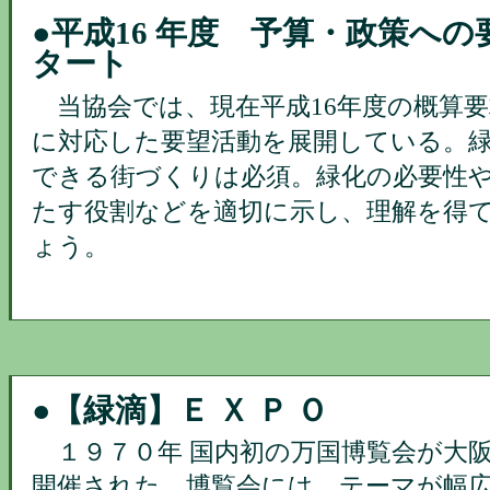
●
平成16 年度 予算・政策への
タート
当協会では、現在平成16年度の概算要
に対応した要望活動を展開している。
できる街づくりは必須。緑化の必要性
たす役割などを適切に示し、理解を得
ょう。
●
【緑滴】Ｅ Ｘ Ｐ Ｏ
１９７０年 国内初の万国博覧会が大
開催された。博覧会には、テーマが幅