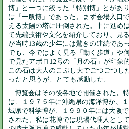
博」と一つに絞った「特別博」とがあ
は「一般博」であった。まず会場入口
える太陽の塔に圧倒された。中に進め
て先端技術や文化を紹介しており、見
が当時13歳の少年には驚きの連続であ
でも、今ではよく見る「動く歩道」や
で見たアポロ12号の「月の石」が印象
この石は大人のこぶし大でごつごつし
ったと思うが、とても感動した。
博覧会はその後各地で開催された。特
は、１９７５年に沖縄県の海洋博が、１
城県で科学博が、１９９０年には大阪で
された。私は花博では現場代理人とし
の時大阪万博で感動していた少年が博